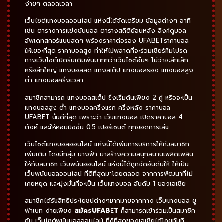
ง่ายๆ ตลอดเวลา
เว็บไซต์แทงบอลออนไลน์ แห่งนี้ได้จัดเตรียม ข้อมูลต่างๆ อาทิ
เช่น ตารางการแข่งขันบอล ตารางสถิติย้อนหลัง ลิงค์ดูบอล
อัพเดทสกอร์แบบสดๆ พร้องราคาต่อรอง UFABETราคาบอล
ให้เยอะที่สุด ราคาบอลสูง ทำให้ไม่พลาดที่จะร่วมเชียร์ทีมโปรด
ทางเว็บไซต์เปิดรับเดิมพันมากกว่าเว็บไซต์อื่นๆ ไม่ว่าจะลีกเล็ก
หรือลีกใหญ่ แทงบอลสด แทงสเต็ป แทงบอลรอง แทงบอลสูง
ต่ำ แทงบอลครึ่งเวลา
สมาชิกสามารถ แทงบอลสเต็ป ซึ่งเริ่มต้นเพียง 2 คู่ หรือจะเป็น
แทงบอลสูง ต่ำ แทงบอลครึ่งแรก ครึ่งหลัง ราคาบอล
UFABET นั้นดีที่สุด เพราะว่า เว็บแทงบอล เปิดราคาบอล 4
ตังค์ และให้คอมมิชชั่น 0.5 เปอร์เซนต์ ทุกยอดการเล่น
เว็บไซต์แทงบอลออนไลน์ แห่งนี้ได้เพิ่มการบริการให้กับสมาชิก
เพิ่มเติม โดยมีกลุ่ม นางฟ้า มาสร้างความสนุกสนานเพลิดเพลิน
ให้กับสมาชิก เว็บพนันออนไลน์ แห่งนี้ได้ถูกจัดอันดับให้ ให้เป็น
เว็บพนันบอลออนไลน์ ที่ดีที่สุดมาโดยตลอด จากการพัฒนาที่ไม่
เคยหยุด และมุ่งมั่นที่จะเป็น เว็บแทงบอล อันดับ 1 ของเอเชีย
สมาชิกได้รับสิทธิประโยชน์ต่างๆมากมายจากทาง เว็บแทงบอล ยู
ฟ่าเบท ง่ายเพียง
สมัครUFABET
ก็สามารถเข้าร่วมเป็นสมาชิก
กับ เว็บไซต์พนันบอลออนไลน์ ที่ดีที่สุดของเอเชียได้โดยทันที