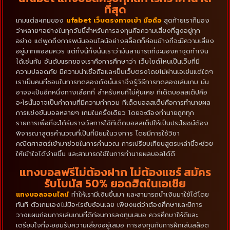
ที่สุด
เกมแต่ละเกมของ
ufabet เว็บตรงทางเข้า มือถือ
สุดท้ายเราก็มอง
ว่าหลายๆอย่างในทุกวันนี้สำหรับการลงทุนคือความเสี่ยงที่สูงอยู่ทุก
อย่าง แต่พูดถึงการพนันออนไลน์อย่างสล็อตก็ค่อนข้างที่จะมีความเสี่ยง
อยู่มากพอสมควร แต่ทั้งนี้ทั้งนั้นเราว่ามันสามารถที่จะมองหาจุดทำเงิน
ได้เช่นกัน อันดับแรกของเราคือการศึกษาว่า เว็บไซต์ไหนเป็นเว็บที่มี
ความปลอดภัย มีความน่าเชื่อถือและเป็นเว็บตรงโดยไม่ผ่านเอเย่นแต่ใดๆ
เราเป็นคนที่ชอบในการทดลองดังนั้นเราจึงรู้วิธีการทดลองเล่นเกม มัน
อาจจะเป็นอีกหนึ่งทางเลือกที่ สำหรับคนที่ไม่คุ้นเคย ทีเด็ดบอลสเต็ปคือ
อะไรนั้นอาจเป็นคำถามที่มีความกำกวม ทีเด็ดบอลสเต็ปคือการทำนายผล
การแข่งขันบอลหลายๆ เกมในครั้งเดียว โดยจะต้องทำนายถูกทุก
รายการเพื่อที่จะได้รับรางวัลการใช้ทีเด็ดบอลสเต็ปให้เป็นประโยชน์ต้อง
พิจารณาสูตรคำนวณที่เป็นที่นิยมในวงการ โดยมีการใช้วิชา
คณิตศาสตร์เข้ามาช่วยในการคำนวณ การเปรียบเทียบสูตรเหล่านี้จะช่วย
ให้เข้าใจได้ง่ายขึ้น และสามารถใช้ในการทำนายผลบอลได้ดี
แทงบอลฟรีไม่ต้องฝาก ไม่ต้องแชร์ สมัคร
รับโบนัส 50% ยอดฮิตในเอเชีย
แทงบอลออนไลน์
ทำให้เรามีเงินขึ้นมา และสามารถนำเงินมาใช้ได้โดย
ทันที ตัวเกมเองไม่มีอะไรซับซ้อนเลย เพียงแต่ว่าต้องศึกษาและมีการ
วางแผนก่อนการเล่นเกมที่ดีก่อนการลงทุนเสมอ ควรศึกษาให้ดีและ
เตรียมใจที่จะยอมรับความเสี่ยงอยู่เสมอ การลงทุนกับการฝึกเล่นสล็อต