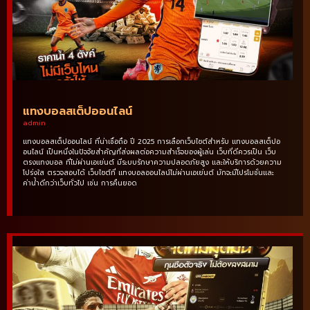
แทงบอลสเต็ปออนไลน์
admin
แทงบอลสเต็ปออนไลน์ ที่น่าเชื่อถือ ปี 2025 การเลือกเว็บไซต์สำหรับ แทงบอลสเต็ปอ
อนไลน์ เป็นหนึ่งในปัจจัยสำคัญที่ส่งผลต่อความสำเร็จของผู้เล่น เว็บที่ดีควรเป็น เว็บ
ตรงแทงบอล ที่ไม่ผ่านเอเย่นต์ มีระบบรักษาความปลอดภัยสูง และให้บริการด้วยความ
โปร่งใส ตรวจสอบได้ เว็บไซต์ที่ แทงบอลออนไลน์ไม่ผ่านเอเย่นต์ มักจะมีโปรโมชั่นและ
ค่าน้ำดีกว่าเว็บทั่วไป เช่น การคืนยอด