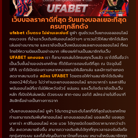
เว็บบอลราคาดีที่สุด รับแทงบอลเยอะที่สุด
ครบทุกลีกดัง
ufabet เว็บตรง ไม่ผ่านเอเย่นต์
ยูฟ่า ศูนย์รวมเว็บแทงบอลออนไลน์
ครบวงจร ที่นำเอาเว็บเดิมพันออนไลน์ต่างๆ มารวมไว้ให้สมาชิกได้เลือก
เล่นอย่างมากมาย และเรายังเป็นเว็บพนันบอลและแทงบอลออนไลน์ ที่คน
ไทยให้ความนิยมเป็นอย่างมาก เพียงแค่ท่านเป็นสมาชิกกับเว็บ
UFABET แทงบอล
เรา ก็สามารถเล่นได้ครบทุกเว็บแล้ว เราได้ขึ้นชื่อว่า
เป็นเว็บชั้นนำของประเทศไทย ที่ได้รับการตอบรับดีที่สุด ณ ปัจจุบันนี้
UFA เราได้เปิดช่องทางหลากหลายเกมให้เลือกเล่น และมีการถ่ายทอด
สดจากสนามจริง
สมัคร UFABET
โดยตรงให้ท่านสมาชิกได้เดิมพัน
ตลอด24ชั่วโมง ไม่ว่าท่านจะแทงบอลออนไลน์ แทงบาคาร่า และคาสิโน
พนันออนไลน์ที่เราไม่มีผิดหวังชัวร์ แน่นอน. และเว็บไซต์เรายังเป็นเว็บ
หลัก ที่เปิดให้เล่นพนัน ด้วยระบบ ฝาก-ถอน ออโต้ สมัครง่ายไม่ถึงนาที
สิขสิทธิ์อย่างเป็นทางการจาก
เว็บแทงบอลออนไลน์ ยูฟ่า ได้มาตรฐานระดับโลกที่ดีที่สุดในประเทศไทย
ท่านสามารถเดิมพันกีฬาออนไลน์ แทงบอลออนไลน์ บอลสเต็ป บอลชุด
บาคาร่า คาสิโนออนไลน์ หวย มวย ได้ทุกชนิดโดยเปิดราคามากกว่าเจ้า
อื่น สะดวกสบายยิ่งขึ้น สามารถวางเดิมพันได้ทุกที่ทุกเวลารองรับมือถือ
ทุกรุ่นทุกระบบ และที่สำคัญเป็นภาษาไทยทั้งระบบ เหมาะสำหรับสมาชิกทุก