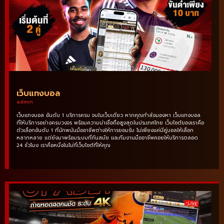
เว็บแทงบอล
admin
เว็บแทงบอล อันดับ 1 บริการครบ จบในเว็บเดียว หากคุณกำลังมองหา เว็บแทงบอล
ที่ให้บริการอย่างครบวงจร พร้อมความน่าเชื่อถือสูงสุดในประเทศไทย เว็บไซต์ของเราคือ
ตัวเลือกอันดับ 1 ที่นักพนันมืออาชีพต่างให้การยอมรับ ไม่เพียงแค่มีคู่บอลให้เลือก
หลากหลาย แต่ยังมาพร้อมระบบที่ทันสมัย และทีมงานมืออาชีพคอยให้บริการตลอด
24 ชั่วโมง เราคือหนึ่งในไม่กี่เว็บไซต์ที่ให้คุณ