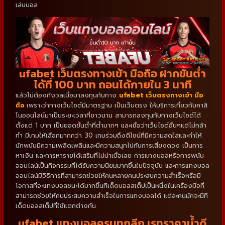
เล่นบอล
ufabet เว็บตรงทางเข้า มือถือ ฝากขั้นต่ำ
ได้ที่ 100 บาท ถอนได้ภายใน 3 นาที
แล้วไม่ต้องกังวลเมื่อมาลงทุนกับทาง
ufabet เว็บตรงทางเข้า มือ
ถือ
เพราะว่าทางเว็บไซต์มีมาตรฐาน เป็นเว็บตรง ให้บริการเกี่ยวกับคาสิ
โนออนไลน์มาเป็นระยะเวลาที่ยาวนาน สามารถลงทุนกับทางเว็บไซต์ได้
ตั้งแต่ 1 บาท เป็นยอดขั้นต่ำที่ต่ำมากๆ และเชื่อว่าเว็บไซต์อื่นๆแต่ไม่กล้า
ทำ มีเกมให้เลือกมากกว่า 30 เกมร่วมถึงดีไซน์ที่มีความสดใสและทำให้
นักพนันมีความเพลิดเพลินและมีความสนุกไปกับการเสี่ยงดวง เป็นการ
หาเงิน และการหารายได้เสริมที่ไม่น่าเบื่อเลย การแทงบอลหรือการพนัน
ออนไลน์เป็นกิจกรรมที่ได้รับความนิยมมากขึ้นในปัจจุบัน และการแทงบอล
ออนไลน์มีวิธีการที่สามารถช่วยให้คนหลายคนประสบความสำเร็จหรือมี
โอกาสที่จะแทงบอลชนะได้มากขึ้นทีเด็ดบอลสเต็ปเป็นหนึ่งในเครื่องมือที่
สามารถช่วยให้คนประสบความสำเร็จในการแทงบอลได้ แต่ละคนมักจะมีที
เด็ดบอลสเต็ปที่ใช้แตกต่างกัน
ufabet แทงบอลครบทุกลีก เรทราคาน้ำดี