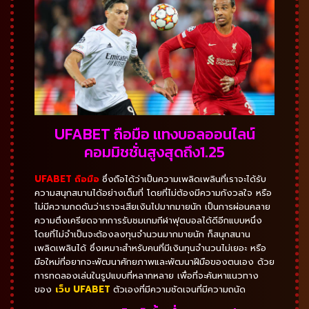
UFABET ถือมือ แทงบอลออนไลน์
คอมมิชชั่นสูงสุดถึง1.25
UFABET ถือมือ
ซึ่งถือได้ว่าเป็นความเพลิดเพลินที่เราจะได้รับ
ความสนุกสนานได้อย่างเต็มที่ โดยที่ไม่ต้องมีความกังวลใจ หรือ
ไม่มีความกดดันว่าเราจะเสียเงินไปมากมายนัก เป็นการผ่อนคลาย
ความตึงเครียดจากการรับชมเกมกีฬาฟุตบอลได้ดีอีกแบบหนึ่ง
โดยที่ไม่จำเป็นจะต้องลงทุนจำนวนมากมายนัก ก็สนุกสนาน
เพลิดเพลินได้ ซึ่งเหมาะสำหรับคนที่มีเงินทุนจำนวนไม่เยอะ หรือ
มือใหม่ที่อยากจะพัฒนาศักยภาพและพัฒนาฝีมือของตนเอง ด้วย
การทดลองเล่นในรูปแบบที่หลากหลาย เพื่อที่จะค้นหาแนวทาง
ของ
เว็บ UFABET
ตัวเองที่มีความชัดเจนที่มีความถนัด