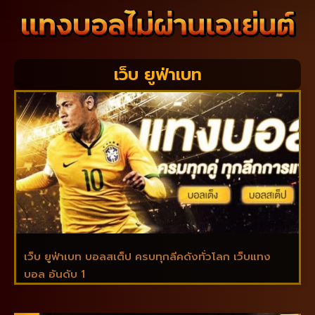
เว็บ ยูฟ่าเบท
เว็บ ยูฟ่าเบท บอลสเต็ป ครบทุกลีคดังทั่วโลก เว็บแทง
บอล อันดับ 1