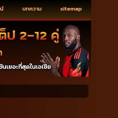
น์
บทความ
sitemap