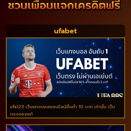
ufabet
ufa123 เว็บแทงบอลออนไลน์ขั้นต่ำ 10 บาท เท่านั้น เว็บ
ตรงของแท้