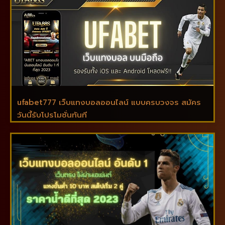
ufabet777 เว็บแทงบอลออนไลน์ แบบครบวงจร สมัคร
วันนี้รับโปรโมชั่นทันที