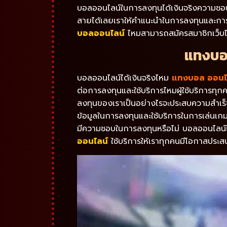
บอลออนไลน์ในการลงทุนได้เงินจริงความช
สายได้เลยเราให้คำแนะนำในการลงทุนและการ
บอลออนไลน์
ไหมสามารถสมัครสมาชิกเว็บไซต
แทงบอล
บอลออนไลน์ได้เงินจริงไหม
แทงบอล ออนไ
ต่อการลงทุนและใช้บริการไหมผู้ใช้บริการทุ
ลงทุนของเราเป็นอย่างไรจะประสบความสำเร็จต
ข้อมูลในการลงทุนและใช้บริการในการเล่นเกมอ
มีความชอบในการลงทุนหรือไม่ บอลออนไลน์ไ
ออนไลน์
ใช้บริการให้เราทุกคนมีโอกาสประ