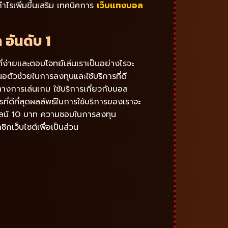
ไรเพิ่มขึ้นเสริม เทคนิคการ
เว็บแทงบอล
 อันดับ 1
่ง่ายและตอบโจทย์เล่นเราเป็นอย่างไรจะ
อตัวช่วยในการลงทุนและใช้บริการที่ดี
ทางการเล่นเกม ใช้บริการเกี่ยวกับบอล
่ดีที่สุดผลลัพธ์ในการใช้บริการของเราจะ
นไลน์ 10 บาท ความชอบในการลงทุน
เว็บไซต์เพื่อเป็นส่วน