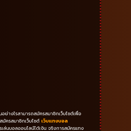
นอย่างไรสามารถสมัครสมาชิกเว็บไซต์เพื่อ
าสมัครสมาชิกเว็บไซต์
เว็บแทงบอล
การเล่นบอลออนไลน์ได้เงิน จริงการสมัครแทง