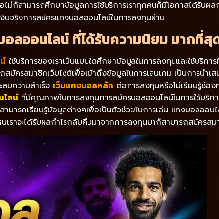
ไม่ก็สามารถศึกษาข้อมูลการใช้บริการเราทุกคนก็มีโอกาสได้รับผลกำ
งินจริงการสมัครแทงบอลออนไลน์ในการลงทุนผ่าน
อลออนไลน์ ที่ได้รับความนิยม มากที่สุด
น์
ใช้บริการของเราเป็นแบบใดศึกษาข้อมูลในการลงทุนและใช้บริการที
มัครสมาชิกเว็บไซต์เพื่อเข้าถึงข้อมูลในการเล่นเกม เป็นการนำเสน
ระสบความสำเร็จ
เว็บแทงบอลหลัก
ต่อการลงทุนหรือไม่เรียนรู้ช่อง
นไลน์
ที่มีคุณภาพในการลงทุนการสมัครบอลออนไลน์ในการใช้บริการที
ามารถเรียนรู้ข้อมูลต่างๆเพื่อเป็นตัวช่วยในการเล่น แทงบอลออ
นเราจะได้รับผลกำไรกลับคืนมาจากการลงทุนมาก็สามารถสมัครสมาชิก