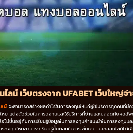
ไลน์ เว็บตรงจาก UFABET เว็บใหญ่จ่า
ลน์
จะสามารถสร้างผลกำไรในการลงทุนให้แก่ผู้ใช้บริการทุกคนที่มี
ริงไหม แต่งตัวช่วยในการลงทุนและใช้บริการที่ง่ายและปลอดภัยผลลั
อไม่ขึ้นอยู่กับการเรียนรู้ข้อมูลในการลงทุนคำแนะนำในการลงทุนแล
รลงทุนไหมสามารถเรียนรู้ขั้นตอนในการเล่นเกม บอลออนไลน์ได้เงิ