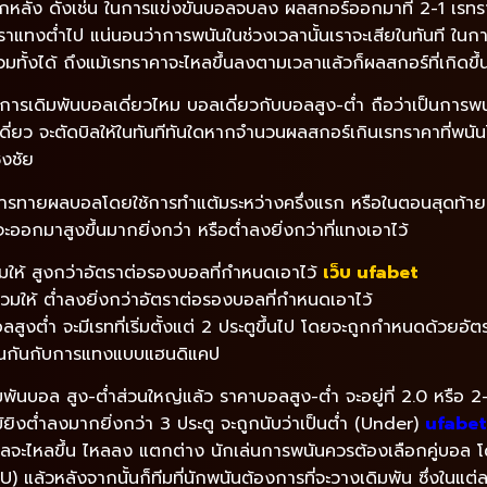
ักหลัง ดังเช่น ในการแข่งขันบอลจบลง ผลสกอร์ออกมาที่ 2-1 เรทรา
เราแทงต่ำไป แน่นอนว่าการพนันในช่วงเวลานั้นเราจะเสียในทันที ใ
ั้งได้ ถึงแม้เรทราคาจะไหลขึ้นลงตามเวลาแล้วก็ผลสกอร์ที่เกิดขึ้น
การเดิมพันบอลเดี่ยวไหม บอลเดี่ยวกับบอลสูง-ต่ำ ถือว่าเป็นการพนั
ยว จะตัดบิลให้ในทันทีทันใดหากจำนวนผลสกอร์เกินเรทราคาที่พนันไ
ิงชัย
ารทายผลบอลโดยใช้การทำแต้มระหว่างครึ่งแรก หรือในตอนสุดท้ายเ
ะออกมาสูงขึ้นมากยิ่งกว่า หรือต่ำลงยิ่งกว่าที่แทงเอาไว้
มให้ สูงกว่าอัตราต่อรองบอลที่กำหนดเอาไว้
เว็บ ufabet
มให้ ต่ำลงยิ่งกว่าอัตราต่อรองบอลที่กำหนดเอาไว้
อลสูงต่ำ จะมีเรทที่เริ่มตั้งแต่ 2 ประตูขึ้นไป โดยจะถูกกำหนดด้วย
อนกันกับการแทงแบบแฮนดิแคป
พันบอล สูง-ต่ำส่วนใหญ่แล้ว ราคาบอลสูง-ต่ำ จะอยู่ที่ 2.0 หรือ 2-
แม้ยิงต่ำลงมากยิ่งกว่า 3 ประตู จะถูกนับว่าเป็นต่ำ (Under)
ufabet
อลจะไหลขึ้น ไหลลง แตกต่าง นักเล่นการพนันควรต้องเลือกคู่บอล โดย
 แล้วหลังจากนั้นก็ทีมที่นักพนันต้องการที่จะวางเดิมพัน ซึ่งในแต่