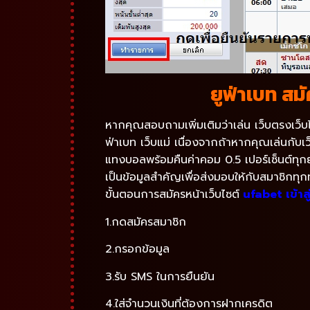
ยูฟ่าเบท สม
หากคุณสอบถามเพิ่มเติมว่าเล่น เว็บตรงเว็
ฟ่าเบท เว็บแม่ เนื่องจากถ้าหากคุณเล่นกับเว
แทงบอลพร้อมคืนค่าคอม 0.5 เปอร์เซ็นต์ทุก
เป็นข้อมูลสำคัญเพื่อส่งมอบให้กับสมาชิกทุ
ขั้นตอนการสมัครหน้าเว็บไซต์
ufabet เข้าส
1.กดสมัครสมาชิก
2.กรอกข้อมูล
3.รับ SMS ในการยืนยัน
4.ใส่จำนวนเงินที่ต้องการฝากเครดิต