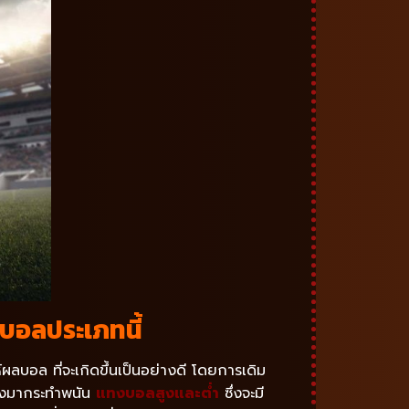
บอลประเภทนี้
ลบอล ที่จะเกิดขึ้นเป็นอย่างดี โดยการเดิม
ข่งมากระทำพนัน
แทงบอลสูงและต่ำ
ซึ่งจะมี