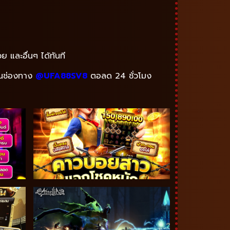
และอื่นๆ ได้ทันที
านช่องทาง
@UFA88SV8
ตอลด 24 ชั่วโมง