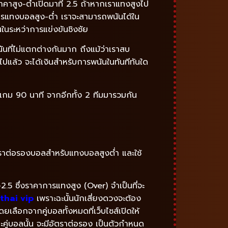
คาสูง-ต่ำเปิดมาที่ 2.5 ถ้าหากเราแทงสูงไป
นการแทงบอลสูง-ต่ำ เราจะสามารถพนันได้ใน
ในระหว่าการแข่งขันชิงชัย
นที่ไม่แตกต่างกันมาก ถึงแม้ว่าเราสบ
ปแล้ว จะได้เงินสำหรับการพนันในทันทีทันใด
กม 90 นาที จากอีกทั้ง 2 ทีมมารวมกัน
อัตราต่อรองบอลสำหรับแทงบอลสูงต่ำ และใช้
2.5 ซึ่งราคาการแทงสูง (Over) จำเป็นที่จะ
thai vip
เพราะฉะนั้นนักเสี่ยงดวงจะต้อง
เลือกจากคู่บอลทั้งหมดที่เว็บไซส์เปิดให้
ละคู่บอลนั้น จะมีอัตราต่อรอง เป็นตัวกำหนด