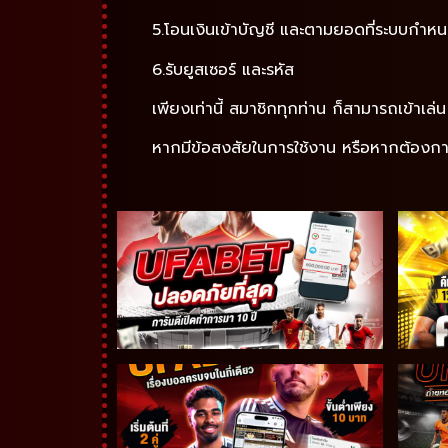
5.โอนเงินเข้าบัญชี และตามยอดที่ระบบกำห
6.รับยูสเซอร์ และรหัส
เพียงเท่านี้ สมาชิกทุกท่าน ก็สามารถเข้าเล่
หากมีข้อสงสัยในการใช้งาน หรือหากต้องก