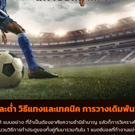
ะต่ำ วิธีแทงและเทคนิค การวางเดิมพัน
แบบอย่าง ที่จำเป็นต้องอาศัยความชำนิชำนาญ แล้วก็การวิเคราะห์ผ
วนวิธีการทำประตูของทั้งคู่ทีมมารวมกันใน 1 แมตซ์บอลที่ทำงานแ