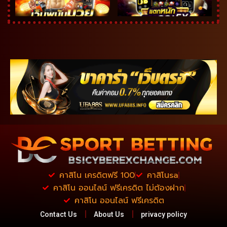
คาสิโน เครดิตฟรี 100
คาสิโนsa
คาสิโน ออนไลน์ ฟรีเครดิต ไม่ต้องฝาก
คาสิโน ออนไลน์ ฟรีเครดิต
Contact Us
About Us
privacy policy