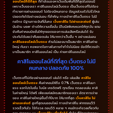
ออนไลน์ที่ดีที่สุด
ที่กำลังมองหาเว็บเดิมพันที่ดีที่สุดในตอนนี้
เพราะเว็บของเรา คาสิโนออนไลน์เว็บตรง เป็นเว็บตรงที่ไม่ต้อง
ทำรายการผ่านเอเยนต์ ไม่ต้องมีคนกลาง ข้อมูลส่วนตัวไม่รั่วไหล
ปลอดภัยได้อย่างแน่นอน ที่สำคัญ ทางเข้าคาสิโนเว็บตรง ไม่มี
กลโกง มีฐานการเงินที่มั่นคง
เว็บคาสิโน ไม่ผ่านเอเย่นต์
ผู้เล่น
นับล้าน user ต่างให้ความเชื่อมั่น มีโบนัสพิเศษแจกให้ทุกวัน แถม
ยังคืนค่าคอมมิชชั่นให้ทุกยอดของการเล่นเสียหรือเล่นได้ รับ
ประกันได้เลยว่าคืนยอดเล่น ให้มากกว่าเว็บอื่น ๆ อย่างแน่นอน
คาสิโนออนไลน์เว็บตรง
ห้ามไม่ลองมาเป็นสมาชิก คาสิโนค่าย
ใหญ่ กับเรา คงพลาดโอกาสในการทำกำไรไม่น้อย ข้อดีที่ควรเข้า
มาเป็นสมาชิก คาสิโนออนไลน์ เป็น ค่ายคาสิโนออนไลน์
คาสิโนออนไลน์ที่ดีที่สุด เว็บตรง ไม่มี
คนกลาง ปลอดภัย 100%
เว็บตรงที่ไม่ต้องผ่านเอเยนต์ เล่นได้ หรือ เล่นเสีย
คาสิโน
ออนไลน์เว็บตรง
คืนค่าคอมให้ถึง 0.7% เว็บตรง คาสิโนมา
แรง แจกโปรโมชั่น โบนัส เครดิตฟรี ทุกเดือน ทดลองเล่น คาสิ
โนค่ายใหญ่ ได้ฟรี เพียงแค่สมัครสมาชิกของเรา อัตราการจ่าย
ของ คาสิโนค่ายใหญ่ขั้นต่ำ10บาท ให้มากที่สุด
เว็บคาสิโน ไม่
ผ่านเอเย่นต์
สูงที่สุดบนออนไลน์ ทางเข้าคาสิโน ฝากถอน5วิ
รวดเร็วทันใจ ไร้กังวล ถอน5วิ หลาย ๆ คนมักจะกังวลเกี่ยวกับ